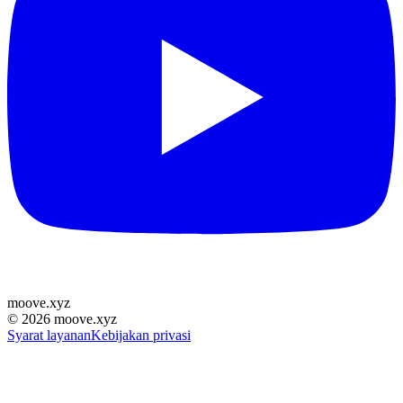
moove
.
xyz
©
2026
moove.xyz
Syarat layanan
Kebijakan privasi