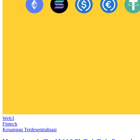
Web3
Fintech
Keuangan Terdesentralisasi