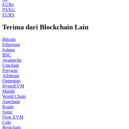
EURe
PAXG
EURS
Terima dari Blockchain Lain
Bitcoin
Ethereum
Solana
BSC
Avalanche
Unichain
Polygon
Arbitrum
Optimism
HyperEVM
Mantle
World Chain
Apechain
Ronin
Sonic
Flow EVM
Celo
Berachain