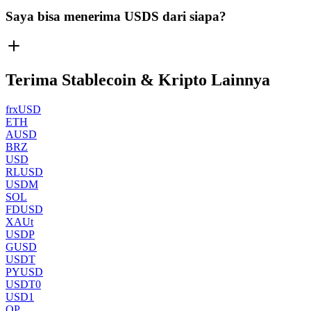
Saya bisa menerima USDS dari siapa?
Terima Stablecoin & Kripto Lainnya
frxUSD
ETH
AUSD
BRZ
USD
RLUSD
USDM
SOL
FDUSD
XAUt
USDP
GUSD
USDT
PYUSD
USDT0
USD1
OP