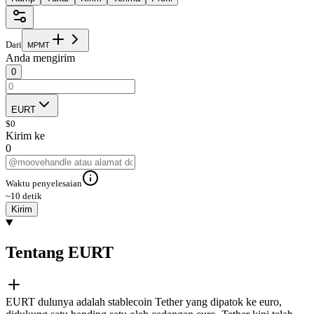
Dari
M
P
M
T
Anda mengirim
0
EURT
$
0
Kirim ke
0
Waktu penyelesaian
~10 detik
Kirim
Tentang EURT
EURT dulunya adalah stablecoin Tether yang dipatok ke euro,