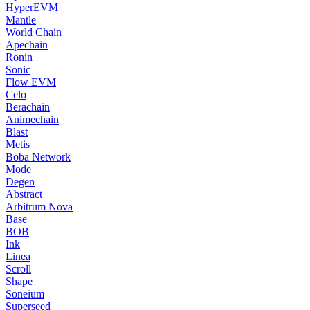
HyperEVM
Mantle
World Chain
Apechain
Ronin
Sonic
Flow EVM
Celo
Berachain
Animechain
Blast
Metis
Boba Network
Mode
Degen
Abstract
Arbitrum Nova
Base
BOB
Ink
Linea
Scroll
Shape
Soneium
Superseed