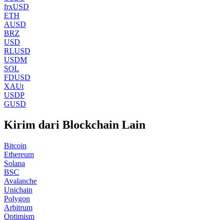
frxUSD
ETH
AUSD
BRZ
USD
RLUSD
USDM
SOL
FDUSD
XAUt
USDP
GUSD
Kirim dari Blockchain Lain
Bitcoin
Ethereum
Solana
BSC
Avalanche
Unichain
Polygon
Arbitrum
Optimism