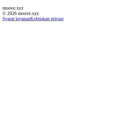
moove
.
xyz
©
2026
moove.xyz
Syarat layanan
Kebijakan privasi