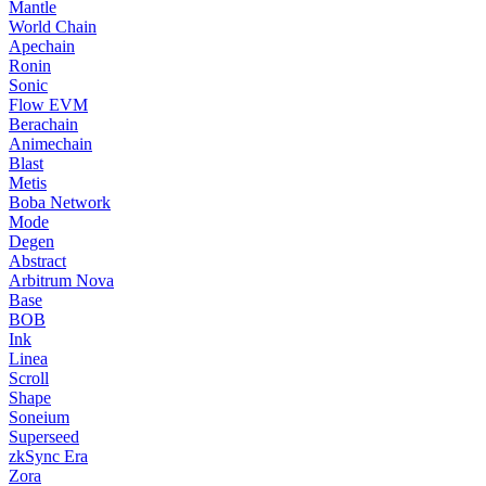
Mantle
World Chain
Apechain
Ronin
Sonic
Flow EVM
Berachain
Animechain
Blast
Metis
Boba Network
Mode
Degen
Abstract
Arbitrum Nova
Base
BOB
Ink
Linea
Scroll
Shape
Soneium
Superseed
zkSync Era
Zora