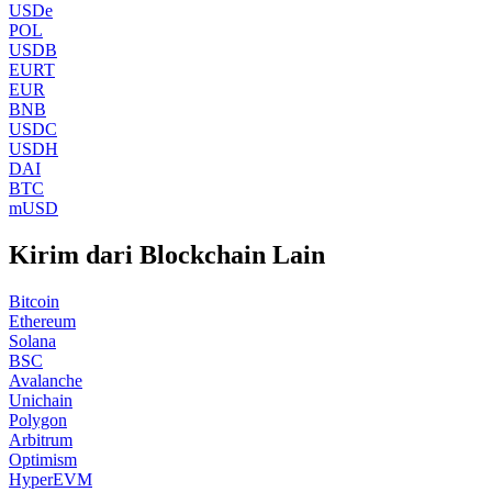
USDe
POL
USDB
EURT
EUR
BNB
USDC
USDH
DAI
BTC
mUSD
Kirim dari Blockchain Lain
Bitcoin
Ethereum
Solana
BSC
Avalanche
Unichain
Polygon
Arbitrum
Optimism
HyperEVM