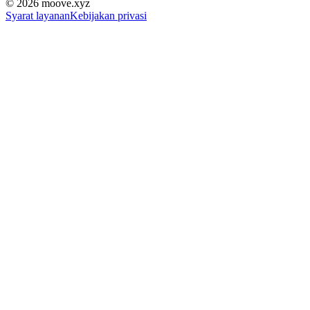
©
2026
moove.xyz
Syarat layanan
Kebijakan privasi