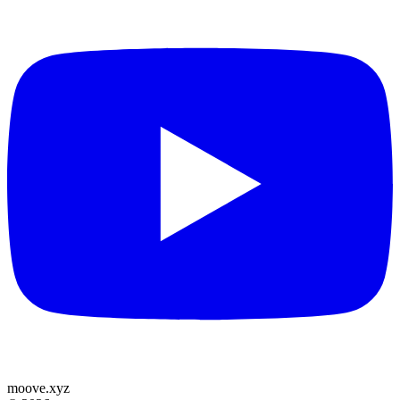
moove
.
xyz