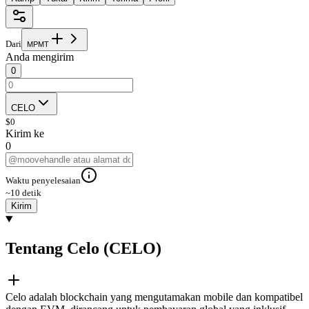
Dari
M
P
M
T
Anda mengirim
0
CELO
$
0
Kirim ke
0
Waktu penyelesaian
~10 detik
Kirim
Tentang Celo (CELO)
Celo adalah blockchain yang mengutamakan mobile dan kompatibel