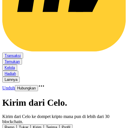
Transaksi
Temukan
Kelola
Hadiah
Lainnya
Unduh
Hubungkan
Kirim dari Celo
.
Kirim dari Celo ke dompet kripto mana pun di lebih dari 30
blockchain.
Ramp
Tukar
Kirim
Terima
Profil