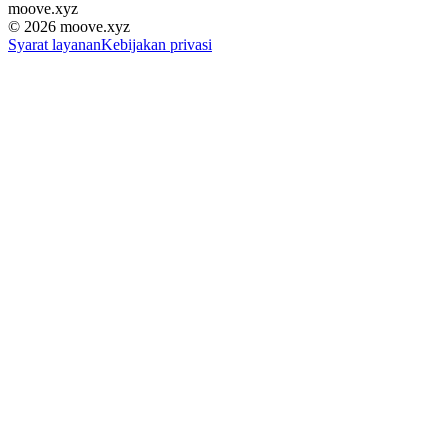
moove
.
xyz
©
2026
moove.xyz
Syarat layanan
Kebijakan privasi