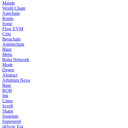
Mantle
World Chain
Apechain
Ronin
Sonic
Flow EVM
Celo
Berachain
Animechain
Blast
Metis
Boba Network
Mode
Degen
Abstract
Arbitrum Nova
Base
BOB
Ink
Linea
Scroll
Shape
Soneium
Superseed
zkSync Era