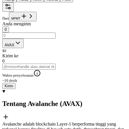
Dari
M
P
M
T
Anda mengirim
0
AVAX
$
0
Kirim ke
0
Waktu penyelesaian
~10 detik
Kirim
Tentang Avalanche (AVAX)
Avalanche adalah blockchain Layer-1 berperforma tinggi yang