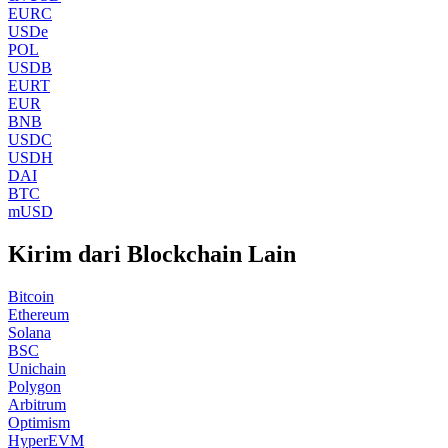
EURC
USDe
POL
USDB
EURT
EUR
BNB
USDC
USDH
DAI
BTC
mUSD
Kirim dari Blockchain Lain
Bitcoin
Ethereum
Solana
BSC
Unichain
Polygon
Arbitrum
Optimism
HyperEVM