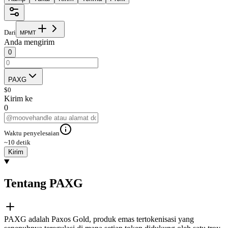
Dari
M
P
M
T
Anda mengirim
0
PAXG
$
0
Kirim ke
0
Waktu penyelesaian
~10 detik
Kirim
Tentang PAXG
PAXG adalah Paxos Gold, produk emas tertokenisasi yang