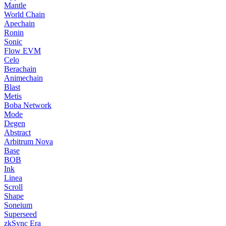
Mantle
World Chain
Apechain
Ronin
Sonic
Flow EVM
Celo
Berachain
Animechain
Blast
Metis
Boba Network
Mode
Degen
Abstract
Arbitrum Nova
Base
BOB
Ink
Linea
Scroll
Shape
Soneium
Superseed
zkSync Era