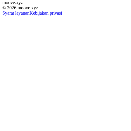
moove
.
xyz
©
2026
moove.xyz
Syarat layanan
Kebijakan privasi