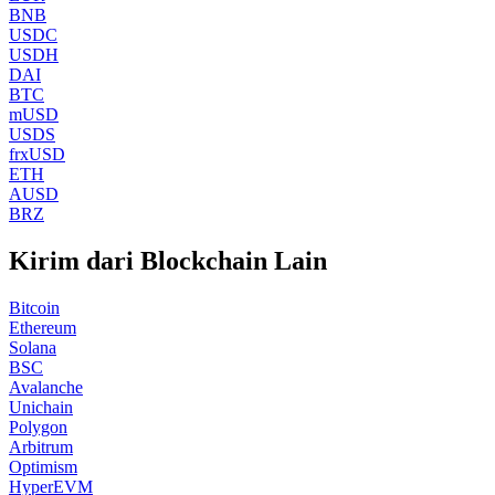
BNB
USDC
USDH
DAI
BTC
mUSD
USDS
frxUSD
ETH
AUSD
BRZ
Kirim dari Blockchain Lain
Bitcoin
Ethereum
Solana
BSC
Avalanche
Unichain
Polygon
Arbitrum
Optimism
HyperEVM