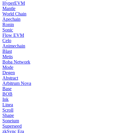
HyperEVM
Mantle
World Chain
Apechain
Ronin
Sonic
Flow EVM
Celo
Animechain
Blast
Metis
Boba Network
Mode
Degen
Abstract
Arbitrum Nova
Base
BOB
Ink
Linea
Scroll
Shape
Soneium
Superseed
zkSync Era