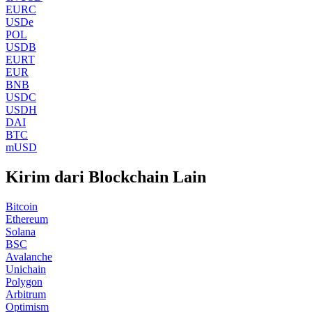
EURC
USDe
POL
USDB
EURT
EUR
BNB
USDC
USDH
DAI
BTC
mUSD
Kirim dari Blockchain Lain
Bitcoin
Ethereum
Solana
BSC
Avalanche
Unichain
Polygon
Arbitrum
Optimism