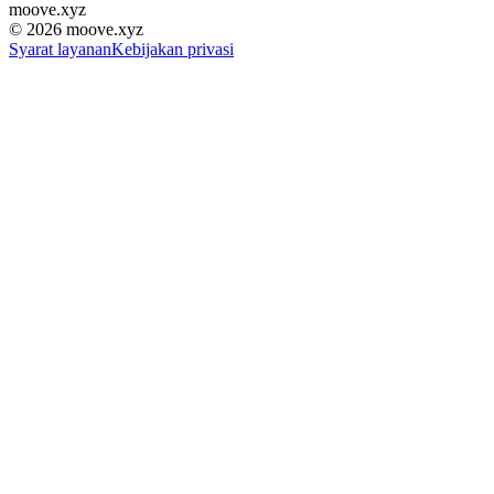
moove
.
xyz
©
2026
moove.xyz
Syarat layanan
Kebijakan privasi