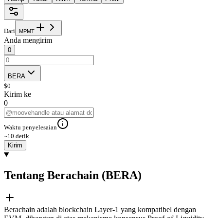
Dari
M
P
M
T
Anda mengirim
0
BERA
$
0
Kirim ke
0
Waktu penyelesaian
~10 detik
Kirim
Tentang Berachain (BERA)
Berachain adalah blockchain Layer-1 yang kompatibel dengan