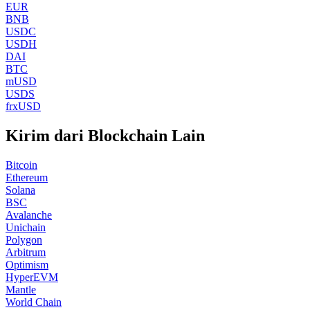
EUR
BNB
USDC
USDH
DAI
BTC
mUSD
USDS
frxUSD
Kirim dari Blockchain Lain
Bitcoin
Ethereum
Solana
BSC
Avalanche
Unichain
Polygon
Arbitrum
Optimism
HyperEVM
Mantle
World Chain