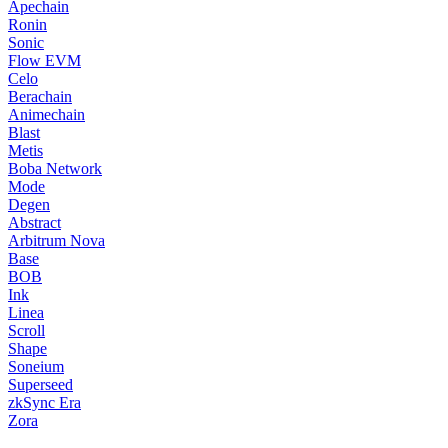
Apechain
Ronin
Sonic
Flow EVM
Celo
Berachain
Animechain
Blast
Metis
Boba Network
Mode
Degen
Abstract
Arbitrum Nova
Base
BOB
Ink
Linea
Scroll
Shape
Soneium
Superseed
zkSync Era
Zora