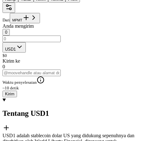
Dari
M
P
M
T
Anda mengirim
0
USD1
$
0
Kirim ke
0
Waktu penyelesaian
~10 detik
Kirim
Tentang USD1
USD1 adalah stablecoin dolar US yang didukung sepenuhnya dan