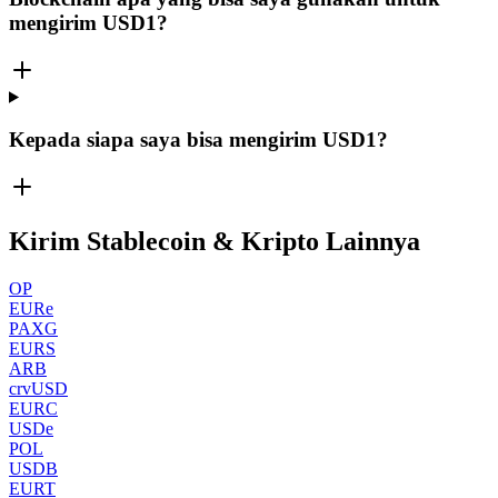
mengirim USD1?
Kepada siapa saya bisa mengirim USD1?
Kirim Stablecoin & Kripto Lainnya
OP
EURe
PAXG
EURS
ARB
crvUSD
EURC
USDe
POL
USDB
EURT