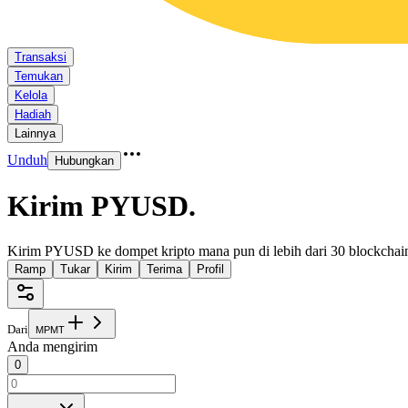
Transaksi
Temukan
Kelola
Hadiah
Lainnya
Unduh
Hubungkan
Kirim PYUSD
.
Kirim PYUSD ke dompet kripto mana pun di lebih dari 30 blockchai
Ramp
Tukar
Kirim
Terima
Profil
Dari
M
P
M
T
Anda mengirim
0