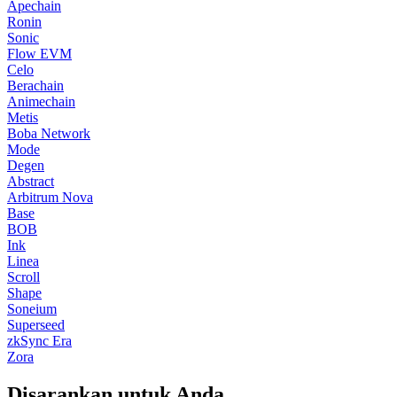
Apechain
Ronin
Sonic
Flow EVM
Celo
Berachain
Animechain
Metis
Boba Network
Mode
Degen
Abstract
Arbitrum Nova
Base
BOB
Ink
Linea
Scroll
Shape
Soneium
Superseed
zkSync Era
Zora
Disarankan untuk Anda