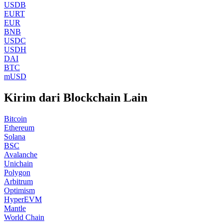
USDB
EURT
EUR
BNB
USDC
USDH
DAI
BTC
mUSD
Kirim dari Blockchain Lain
Bitcoin
Ethereum
Solana
BSC
Avalanche
Unichain
Polygon
Arbitrum
Optimism
HyperEVM
Mantle
World Chain