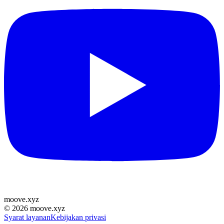
moove
.
xyz
©
2026
moove.xyz
Syarat layanan
Kebijakan privasi