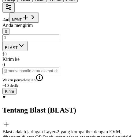
Dari
M
P
M
T
Anda mengirim
0
BLAST
$
0
Kirim ke
0
Waktu penyelesaian
~10 detik
Kirim
Tentang Blast (BLAST)
Blast adalah jaringan Layer-2 yang kompatibel dengan EVM,