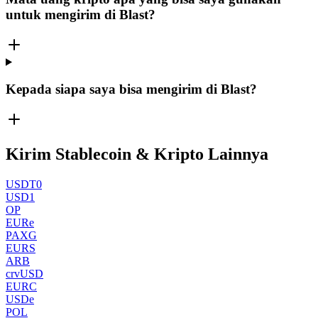
untuk mengirim di Blast?
Kepada siapa saya bisa mengirim di Blast?
Kirim Stablecoin & Kripto Lainnya
USDT0
USD1
OP
EURe
PAXG
EURS
ARB
crvUSD
EURC
USDe
POL