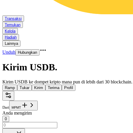
Transaksi
Temukan
Kelola
Hadiah
Lainnya
Unduh
Hubungkan
Kirim USDB
.
Kirim USDB ke dompet kripto mana pun di lebih dari 30 blockchain.
Ramp
Tukar
Kirim
Terima
Profil
Dari
M
P
M
T
Anda mengirim
0