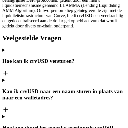
belangrijkste DeFi-protocollen, gedekt door een nieuw
liquidatiemechanisme genaamd LLAMMA (Lending Liquidating
AMM Algorithm). Ontworpen om diep geïntegreerd te zijn met de
liquiditeitsinfrastructuur van Curve, biedt crvUSD een veerkrachtig
en gedecentraliseerd aan de dollar gekoppeld activum dat wordt
gedekt door divers on-chain onderpand.
Veelgestelde Vragen
Hoe kan ik crvUSD versturen?
Kan ik crvUSD naar een naam sturen in plaats van
naar een walletadres?
Hoe lang duurt het voordat verstuurde crvUSD