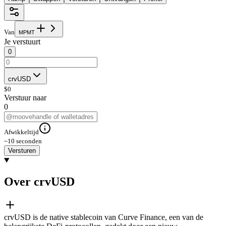
Van
M
P
M
T
Je verstuurt
0
crvUSD
$
0
Verstuur naar
0
Afwikkeltijd
~10 seconden
Versturen
Over crvUSD
crvUSD is de native stablecoin van Curve Finance, een van de