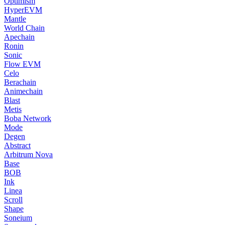
Optimism
HyperEVM
Mantle
World Chain
Apechain
Ronin
Sonic
Flow EVM
Celo
Berachain
Animechain
Blast
Metis
Boba Network
Mode
Degen
Abstract
Arbitrum Nova
Base
BOB
Ink
Linea
Scroll
Shape
Soneium