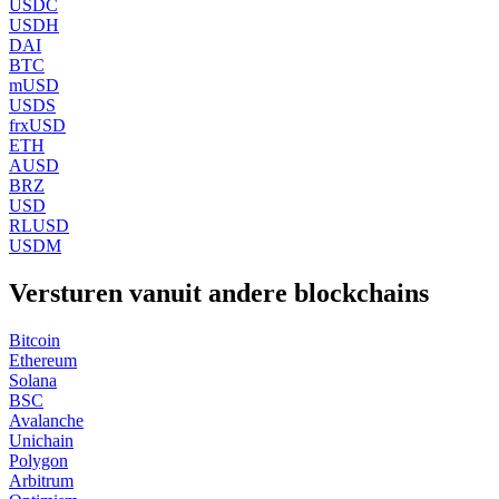
USDC
USDH
DAI
BTC
mUSD
USDS
frxUSD
ETH
AUSD
BRZ
USD
RLUSD
USDM
Versturen vanuit andere blockchains
Bitcoin
Ethereum
Solana
BSC
Avalanche
Unichain
Polygon
Arbitrum