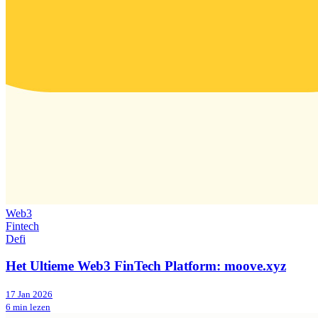
Web3
Fintech
Defi
Het Ultieme Web3 FinTech Platform: moove.xyz
17 Jan 2026
6 min lezen