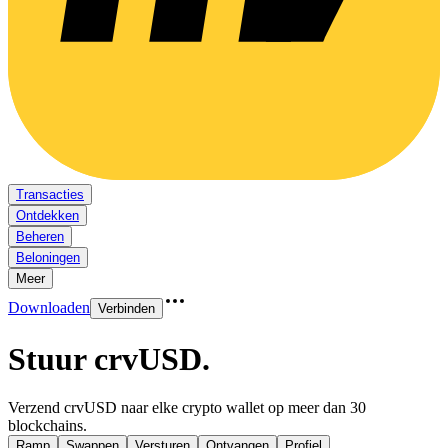
Transacties
Ontdekken
Beheren
Beloningen
Meer
Downloaden
Verbinden
Stuur crvUSD
.
Verzend crvUSD naar elke crypto wallet op meer dan 30
blockchains.
Ramp
Swappen
Versturen
Ontvangen
Profiel