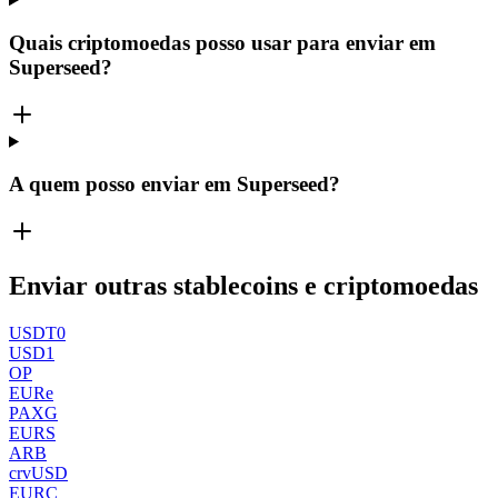
Quais criptomoedas posso usar para enviar em
Superseed?
A quem posso enviar em Superseed?
Enviar outras stablecoins e criptomoedas
USDT0
USD1
OP
EURe
PAXG
EURS
ARB
crvUSD
EURC