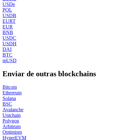
USDe
POL
USDB
EURT
EUR
BNB
USDC
USDH
DAI
BTC
mUSD
Enviar de outras blockchains
Bitcoin
Ethereum
Solana
BSC
Avalanche
Unichain
Polygon
Arbitrum
Optimism
HyperEVM