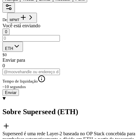
De
M
P
M
T
Você está enviando
0
ETH
$
0
Enviar para
0
Tempo de liquidação
~10 segundos
Enviar
Sobre Superseed (ETH)
Superseed é uma rede Layer-2 baseada no OP Stack concebida para