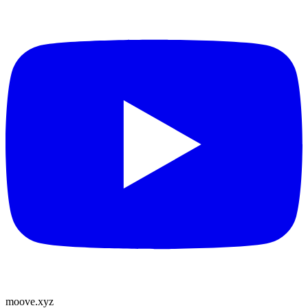
moove
.
xyz