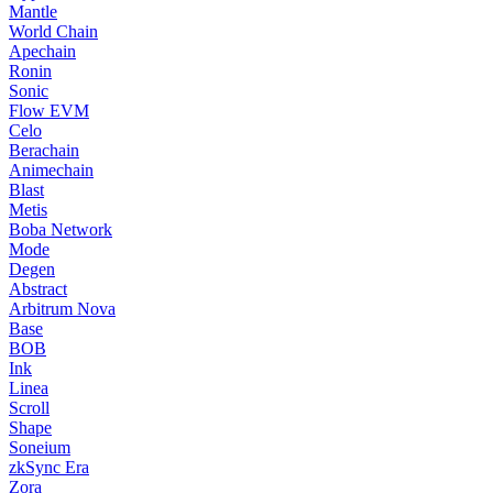
Mantle
World Chain
Apechain
Ronin
Sonic
Flow EVM
Celo
Berachain
Animechain
Blast
Metis
Boba Network
Mode
Degen
Abstract
Arbitrum Nova
Base
BOB
Ink
Linea
Scroll
Shape
Soneium
zkSync Era
Zora