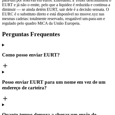
para-um por reservas em euros. Entretanto, a Tether descontinuou o
EURT e já não o emite, pelo que a liquidez é reduzida e continua a
diminuir — se ainda detém EURT, sair dele é a decisão sensata. O
EURC é o substituto direto e está disponível no moove.xyz nas
mesmas cadeias: totalmente reservado, resgatável um-para-um e
regulado pelo quadro MiCA da União Europeia.
Perguntas Frequentes
Como posso enviar EURT?
Posso enviar EURT para um nome em vez de um
endereço de carteira?
Quanto tempo demora a chegar um envio de