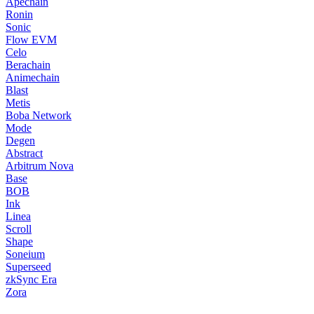
Apechain
Ronin
Sonic
Flow EVM
Celo
Berachain
Animechain
Blast
Metis
Boba Network
Mode
Degen
Abstract
Arbitrum Nova
Base
BOB
Ink
Linea
Scroll
Shape
Soneium
Superseed
zkSync Era
Zora