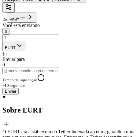
De
M
P
M
T
Você está enviando
0
EURT
$
0
Enviar para
0
Tempo de liquidação
~10 segundos
Enviar
Sobre EURT
O EURT era a stablecoin da Tether indexada ao euro, garantida um-