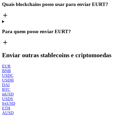
Quais blockchains posso usar para enviar EURT?
Para quem posso enviar EURT?
Enviar outras stablecoins e criptomoedas
EUR
BNB
USDC
USDH
DAI
BTC
mUSD
USDS
frxUSD
ETH
AUSD