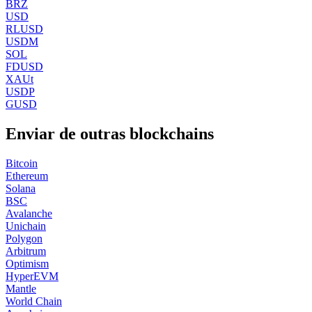
BRZ
USD
RLUSD
USDM
SOL
FDUSD
XAUt
USDP
GUSD
Enviar de outras blockchains
Bitcoin
Ethereum
Solana
BSC
Avalanche
Unichain
Polygon
Arbitrum
Optimism
HyperEVM
Mantle
World Chain