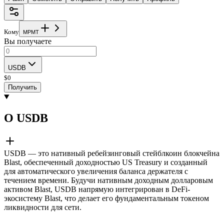
Кому
M
P
M
T
Вы получаете
USDB
$
0
Получить
О USDB
USDB — это нативный ребейзинговый стейблкоин блокчейна
Blast, обеспеченный доходностью US Treasury и созданный
для автоматического увеличения баланса держателя с
течением времени. Будучи нативным доходным долларовым
активом Blast, USDB напрямую интегрирован в DeFi-
экосистему Blast, что делает его фундаментальным токеном
ликвидности для сети.