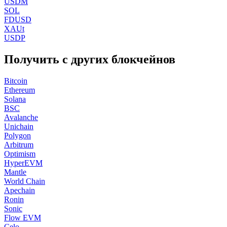
USDM
SOL
FDUSD
XAUt
USDP
Получить с других блокчейнов
Bitcoin
Ethereum
Solana
BSC
Avalanche
Unichain
Polygon
Arbitrum
Optimism
HyperEVM
Mantle
World Chain
Apechain
Ronin
Sonic
Flow EVM
Celo