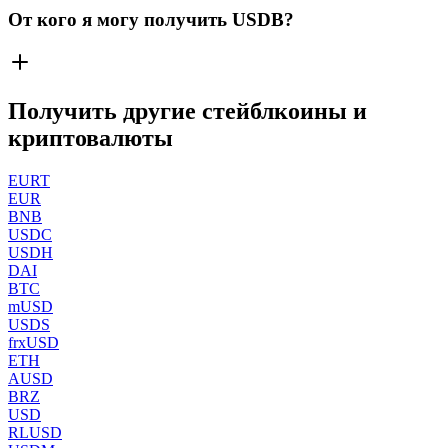
От кого я могу получить USDB?
Получить другие стейблкоины и
криптовалюты
EURT
EUR
BNB
USDC
USDH
DAI
BTC
mUSD
USDS
frxUSD
ETH
AUSD
BRZ
USD
RLUSD