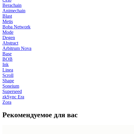
Berachain
Animechain
Blast
Metis
Boba Network
Mode
Degen
Abstract
Arbitrum Nova
Base
BOB
Ink
Linea
Scroll
Shape
Soneium
Superseed
zkSync Era
Zora
Рекомендуемое для вас