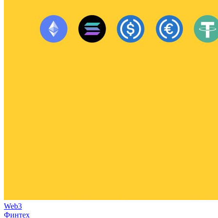
Web3
Финтех