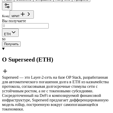
Кому
M
P
M
T
Вы получаете
ETH
$
0
Получить
О Superseed (ETH)
Superseed — это Layer-2-сеть на базе OP Stack, разработанная
для автоматического погашения долга в ETH из казначейства
протокола, согласовывая долгосрочные стимулы сети с
устойчивым ростом, а не с токеновыми субсидиями.
Сосредоточенный на DeFi и композируемой финансовой
инфраструктуре, Superseed предлагает дифференцированную
модель rollup, построенную вокруг самопогашающейся
токеномики.