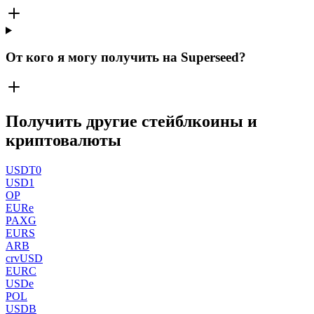
От кого я могу получить на Superseed?
Получить другие стейблкоины и
криптовалюты
USDT0
USD1
OP
EURe
PAXG
EURS
ARB
crvUSD
EURC
USDe
POL
USDB