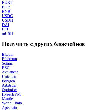
EURT
EUR
BNB
USDC
USDH
DAI
BTC
mUSD
Получить с других блокчейнов
Bitcoin
Ethereum
Solana
BSC
Avalanche
Unichain
Polygon
Arbitrum
Optimism
HyperEVM
Mantle
World Chain
Apechain