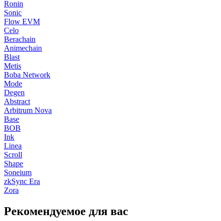
Ronin
Sonic
Flow EVM
Celo
Berachain
Animechain
Blast
Metis
Boba Network
Mode
Degen
Abstract
Arbitrum Nova
Base
BOB
Ink
Linea
Scroll
Shape
Soneium
zkSync Era
Zora
Рекомендуемое для вас