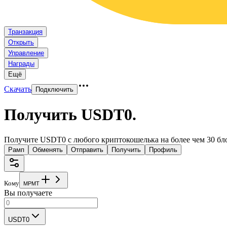
Транзакция
Открыть
Управление
Награды
Ещё
Скачать
Подключить
Получить USDT0
.
Получите USDT0 с любого криптокошелька на более чем 30 бл
Рамп
Обменять
Отправить
Получить
Профиль
Кому
M
P
M
T
Вы получаете
USDT0