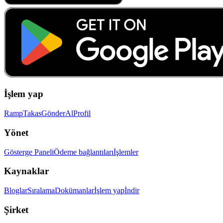
İşlem yap
Ramp
Takas
Gönder
Al
Profil
Yönet
Gösterge Paneli
Ödeme bağlantıları
İşlemler
Kaynaklar
Bloglar
Sıralama
Dokümanlar
İşlem yap
İndir
Şirket