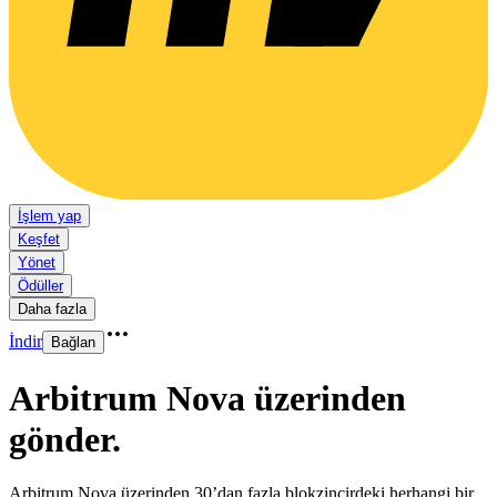
İşlem yap
Keşfet
Yönet
Ödüller
Daha fazla
İndir
Bağlan
Arbitrum Nova üzerinden
gönder
.
Arbitrum Nova üzerinden 30’dan fazla blokzincirdeki herhangi bir