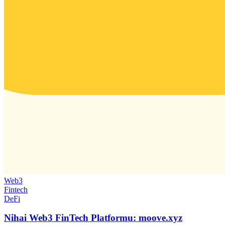
Web3
Fintech
DeFi
Nihai Web3 FinTech Platformu: moove.xyz