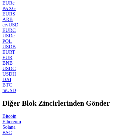
EURe
PAXG
EURS
ARB
crvUSD
EURC
USDe
POL
USDB
EURT
EUR
BNB
USDC
USDH
DAI
BTC
mUSD
Diğer Blok Zincirlerinden Gönder
Bitcoin
Ethereum
Solana
BSC