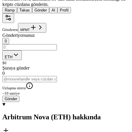
kripto cüzdana gönderin.
Ramp
Takas
Gönder
Al
Profil
Gönderen
M
P
M
T
Gönderiyorsunuz
0
ETH
$
0
Şuraya gönder
0
Uzlaşma süresi
~10 saniye
Gönder
Arbitrum Nova (ETH) hakkında