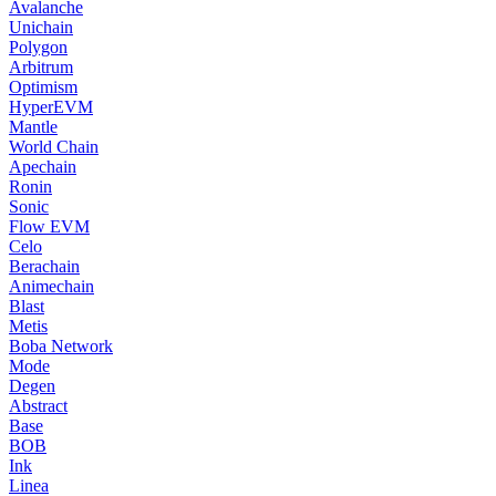
Avalanche
Unichain
Polygon
Arbitrum
Optimism
HyperEVM
Mantle
World Chain
Apechain
Ronin
Sonic
Flow EVM
Celo
Berachain
Animechain
Blast
Metis
Boba Network
Mode
Degen
Abstract
Base
BOB
Ink
Linea