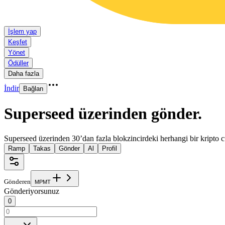
İşlem yap
Keşfet
Yönet
Ödüller
Daha fazla
İndir
Bağlan
Superseed üzerinden gönder
.
Superseed üzerinden 30’dan fazla blokzincirdeki herhangi bir kripto 
Ramp
Takas
Gönder
Al
Profil
Gönderen
M
P
M
T
Gönderiyorsunuz
0