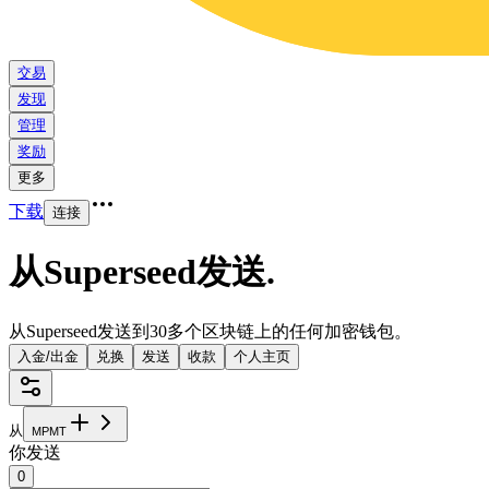
交易
发现
管理
奖励
更多
下载
连接
从Superseed发送
.
从Superseed发送到30多个区块链上的任何加密钱包。
入金/出金
兑换
发送
收款
个人主页
从
M
P
M
T
你发送
0