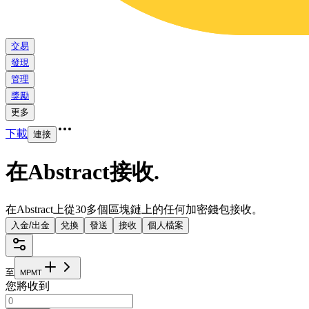
交易
發現
管理
獎勵
更多
下載
連接
在Abstract接收
.
在Abstract上從30多個區塊鏈上的任何加密錢包接收。
入金/出金
兌換
發送
接收
個人檔案
至
M
P
M
T
您將收到