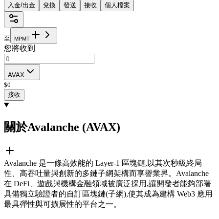
入金/出金
兌換
發送
接收
個人檔案
至
M
P
M
T
您將收到
AVAX
$
0
接收
關於Avalanche (AVAX)
Avalanche 是一條高效能的 Layer-1 區塊鏈,以其次秒級終局
性、高吞吐量與創新的多鏈子網架構而享譽業界。Avalanche
在 DeFi、遊戲與機構金融領域被廣泛採用,讓開發者能夠部署
具備獨立驗證者的自訂區塊鏈(子網),使其成為建構 Web3 應用
最具彈性與可擴展性的平台之一。