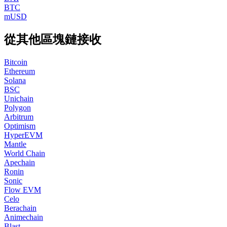
BTC
mUSD
從其他區塊鏈接收
Bitcoin
Ethereum
Solana
BSC
Unichain
Polygon
Arbitrum
Optimism
HyperEVM
Mantle
World Chain
Apechain
Ronin
Sonic
Flow EVM
Celo
Berachain
Animechain
Blast