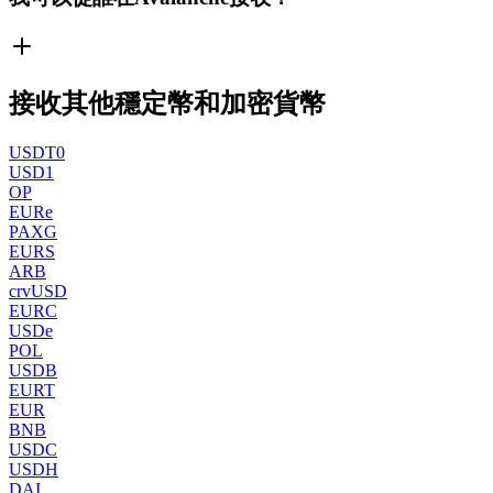
接收其他穩定幣和加密貨幣
USDT0
USD1
OP
EURe
PAXG
EURS
ARB
crvUSD
EURC
USDe
POL
USDB
EURT
EUR
BNB
USDC
USDH
DAI