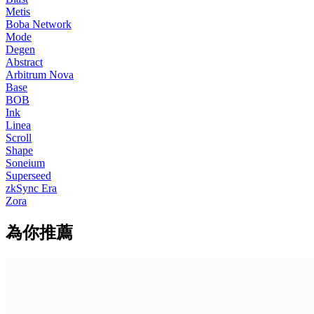
Metis
Boba Network
Mode
Degen
Abstract
Arbitrum Nova
Base
BOB
Ink
Linea
Scroll
Shape
Soneium
Superseed
zkSync Era
Zora
為你推薦