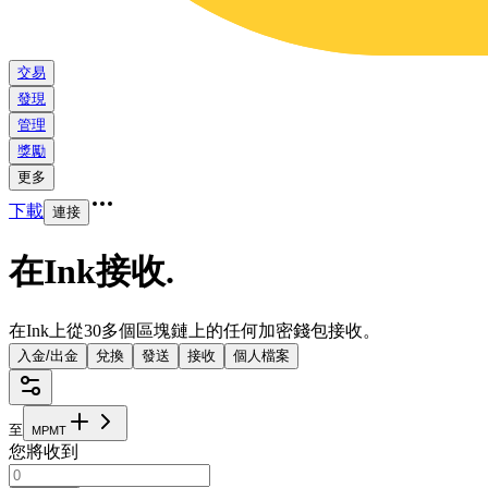
交易
發現
管理
獎勵
更多
下載
連接
在Ink接收
.
在Ink上從30多個區塊鏈上的任何加密錢包接收。
入金/出金
兌換
發送
接收
個人檔案
至
M
P
M
T
您將收到