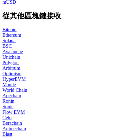
mUSD
從其他區塊鏈接收
Bitcoin
Ethereum
Solana
BSC
Avalanche
Unichain
Polygon
Arbitrum
Optimism
HyperEVM
Mantle
World Chain
Apechain
Ronin
Sonic
Flow EVM
Celo
Berachain
Animechain
Blast