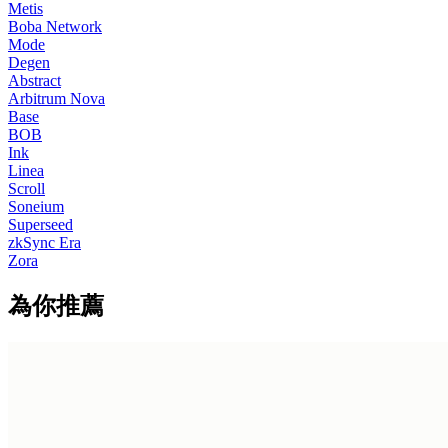
Metis
Boba Network
Mode
Degen
Abstract
Arbitrum Nova
Base
BOB
Ink
Linea
Scroll
Soneium
Superseed
zkSync Era
Zora
為你推薦