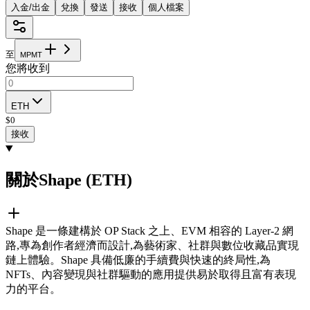
入金/出金
兌換
發送
接收
個人檔案
至
M
P
M
T
您將收到
ETH
$
0
接收
關於Shape (ETH)
Shape 是一條建構於 OP Stack 之上、EVM 相容的 Layer-2 網
路,專為創作者經濟而設計,為藝術家、社群與數位收藏品實現
鏈上體驗。Shape 具備低廉的手續費與快速的終局性,為
NFTs、內容變現與社群驅動的應用提供易於取得且富有表現
力的平台。