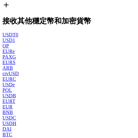
接收其他穩定幣和加密貨幣
USDT0
USD1
OP
EURe
PAXG
EURS
ARB
crvUSD
EURC
USDe
POL
USDB
EURT
EUR
BNB
USDC
USDH
DAI
BTC