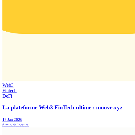
Web3
Fintech
DeFi
La plateforme Web3 FinTech ultime : moove.xyz
17 Jan 2026
6 min de lecture