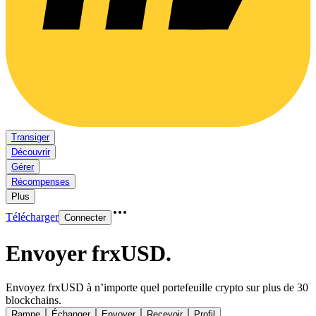
Transiger
Découvrir
Gérer
Récompenses
Plus
Télécharger
Connecter
Envoyer frxUSD
.
Envoyez frxUSD à n’importe quel portefeuille crypto sur plus de 30
blockchains.
Rampe
Échanger
Envoyer
Recevoir
Profil