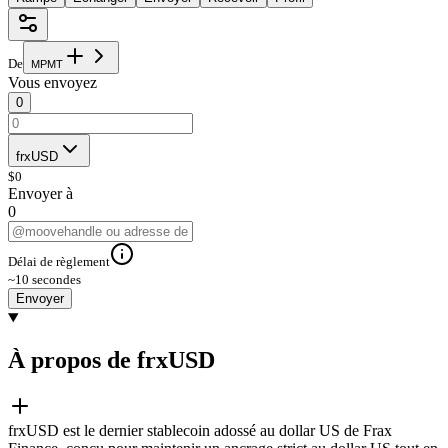
De
M
P
M
T
Vous envoyez
0
frxUSD
$
0
Envoyer à
0
Délai de règlement
~10 secondes
Envoyer
À propos de frxUSD
frxUSD est le dernier stablecoin adossé au dollar US de Frax