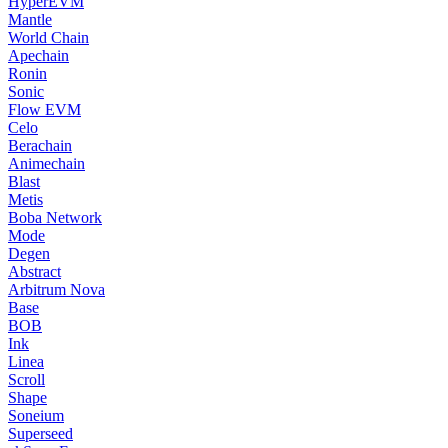
HyperEVM
Mantle
World Chain
Apechain
Ronin
Sonic
Flow EVM
Celo
Berachain
Animechain
Blast
Metis
Boba Network
Mode
Degen
Abstract
Arbitrum Nova
Base
BOB
Ink
Linea
Scroll
Shape
Soneium
Superseed