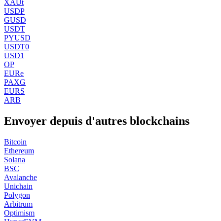
XAUt
USDP
GUSD
USDT
PYUSD
USDT0
USD1
OP
EURe
PAXG
EURS
ARB
Envoyer depuis d'autres blockchains
Bitcoin
Ethereum
Solana
BSC
Avalanche
Unichain
Polygon
Arbitrum
Optimism