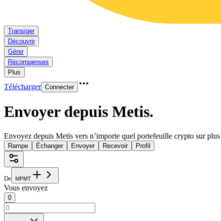
Transiger
Découvrir
Gérer
Récompenses
Plus
Télécharger
Connecter
Envoyer depuis Metis
.
Envoyez depuis Metis vers n’importe quel portefeuille crypto sur plus
Rampe
Échanger
Envoyer
Recevoir
Profil
De
M
P
M
T
Vous envoyez
0