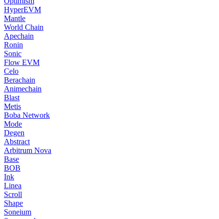
Optimism
HyperEVM
Mantle
World Chain
Apechain
Ronin
Sonic
Flow EVM
Celo
Berachain
Animechain
Blast
Metis
Boba Network
Mode
Degen
Abstract
Arbitrum Nova
Base
BOB
Ink
Linea
Scroll
Shape
Soneium