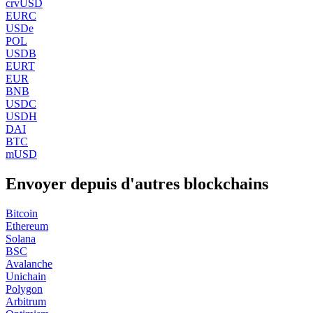
crvUSD
EURC
USDe
POL
USDB
EURT
EUR
BNB
USDC
USDH
DAI
BTC
mUSD
Envoyer depuis d'autres blockchains
Bitcoin
Ethereum
Solana
BSC
Avalanche
Unichain
Polygon
Arbitrum