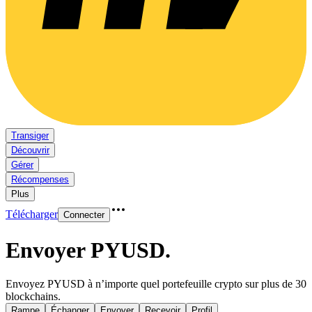
Transiger
Découvrir
Gérer
Récompenses
Plus
Télécharger
Connecter
Envoyer PYUSD
.
Envoyez PYUSD à n’importe quel portefeuille crypto sur plus de 30
blockchains.
Rampe
Échanger
Envoyer
Recevoir
Profil