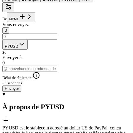
De
M
P
M
T
Vous envoyez
0
PYUSD
$
0
Envoyer à
0
Délai de règlement
~3 secondes
Envoyer
À propos de PYUSD
PYUSD est le stablecoin adossé au dollar US de PayPal, conçu