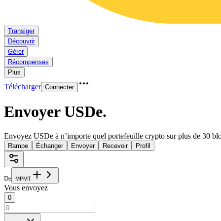
Transiger
Découvrir
Gérer
Récompenses
Plus
Télécharger
Connecter
Envoyer USDe
.
Envoyez USDe à n’importe quel portefeuille crypto sur plus de 30 bl
Rampe
Échanger
Envoyer
Recevoir
Profil
De
M
P
M
T
Vous envoyez
0