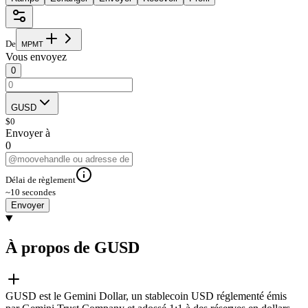
De
M
P
M
T
Vous envoyez
0
GUSD
$
0
Envoyer à
0
Délai de règlement
~10 secondes
Envoyer
À propos de GUSD
GUSD est le Gemini Dollar, un stablecoin USD réglementé émis