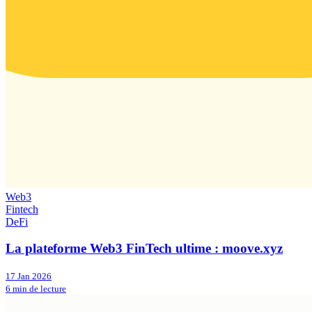
Web3
Fintech
DeFi
La plateforme Web3 FinTech ultime : moove.xyz
17 Jan 2026
6 min de lecture