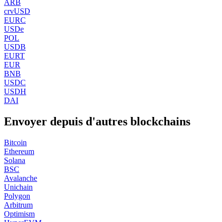
ARB
crvUSD
EURC
USDe
POL
USDB
EURT
EUR
BNB
USDC
USDH
DAI
Envoyer depuis d'autres blockchains
Bitcoin
Ethereum
Solana
BSC
Avalanche
Unichain
Polygon
Arbitrum
Optimism