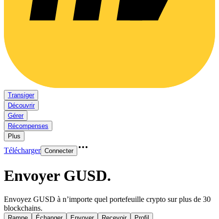
Transiger
Découvrir
Gérer
Récompenses
Plus
Télécharger
Connecter
Envoyer GUSD
.
Envoyez GUSD à n’importe quel portefeuille crypto sur plus de 30
blockchains.
Rampe
Échanger
Envoyer
Recevoir
Profil