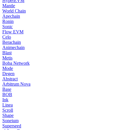
HyperEVM
Mantle
World Chain
Apechain
Ronin
Sonic
Flow EVM
Celo
Berachain
Animechain
Blast
Metis
Boba Network
Mode
Degen
Abstract
Arbitrum Nova
Base
BOB
Ink
Linea
Scroll
Shape
Soneium
Superseed