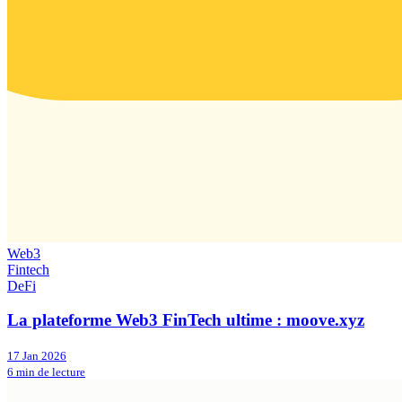
Web3
Fintech
DeFi
La plateforme Web3 FinTech ultime : moove.xyz
17 Jan 2026
6 min de lecture