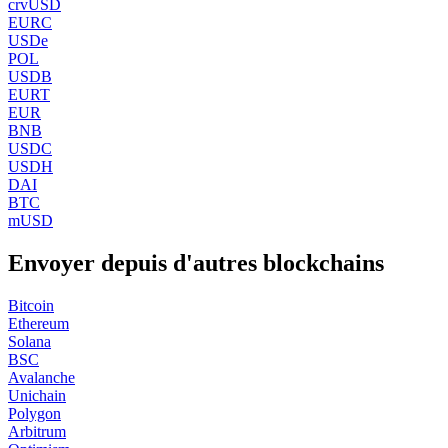
crvUSD
EURC
USDe
POL
USDB
EURT
EUR
BNB
USDC
USDH
DAI
BTC
mUSD
Envoyer depuis d'autres blockchains
Bitcoin
Ethereum
Solana
BSC
Avalanche
Unichain
Polygon
Arbitrum