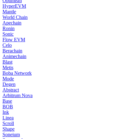
Optimism
HyperEVM
Mantle
World Chain
Apechain
Ronin
Sonic
Flow EVM
Celo
Berachain
Animechain
Blast
Metis
Boba Network
Mode
Degen
Abstract
Arbitrum Nova
Base
BOB
Ink
Linea
Scroll
Shape
Soneium