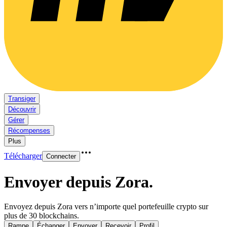
Transiger
Découvrir
Gérer
Récompenses
Plus
Télécharger
Connecter
Envoyer depuis Zora
.
Envoyez depuis Zora vers n’importe quel portefeuille crypto sur
plus de 30 blockchains.
Rampe
Échanger
Envoyer
Recevoir
Profil