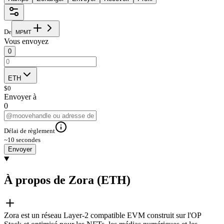
De
M
P
M
T
Vous envoyez
0
ETH
$
0
Envoyer à
0
Délai de règlement
~10 secondes
Envoyer
À propos de Zora (ETH)
Zora est un réseau Layer-2 compatible EVM construit sur l'OP