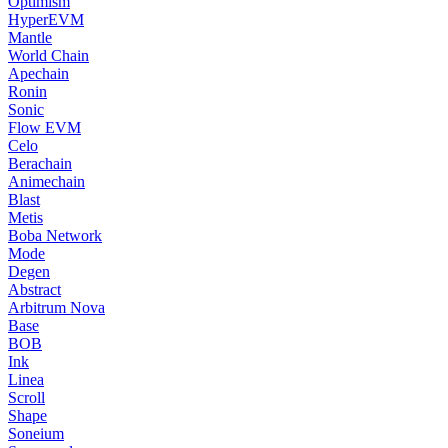
Optimism
HyperEVM
Mantle
World Chain
Apechain
Ronin
Sonic
Flow EVM
Celo
Berachain
Animechain
Blast
Metis
Boba Network
Mode
Degen
Abstract
Arbitrum Nova
Base
BOB
Ink
Linea
Scroll
Shape
Soneium