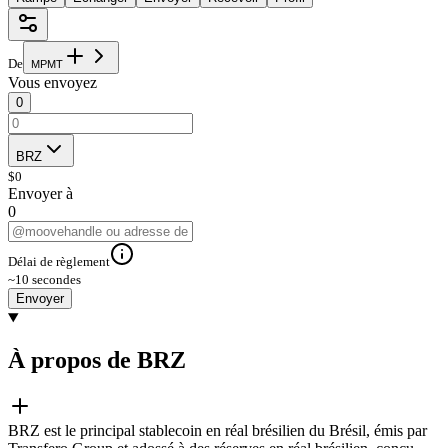
De
M
P
M
T
Vous envoyez
0
BRZ
$
0
Envoyer à
0
Délai de règlement
~10 secondes
Envoyer
À propos de BRZ
BRZ est le principal stablecoin en réal brésilien du Brésil, émis par