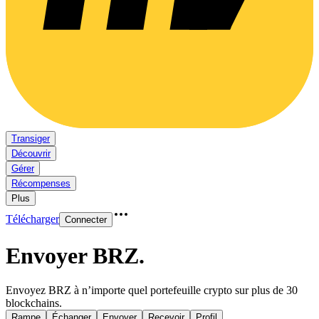
Transiger
Découvrir
Gérer
Récompenses
Plus
Télécharger
Connecter
Envoyer BRZ
.
Envoyez BRZ à n’importe quel portefeuille crypto sur plus de 30
blockchains.
Rampe
Échanger
Envoyer
Recevoir
Profil