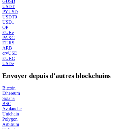
GUSD
USDT
PYUSD
USDT0
USD1
OP
EURe
PAXG
EURS
ARB
crvUSD
EURC
USDe
Envoyer depuis d'autres blockchains
Bitcoin
Ethereum
Solana
BSC
Avalanche
Unichain
Polygon
Arbitrum