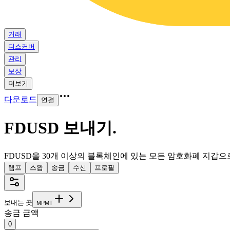
거래
디스커버
관리
보상
더보기
다운로드
연결
FDUSD 보내기
.
FDUSD을 30개 이상의 블록체인에 있는 모든 암호화폐 지갑으
램프
스왑
송금
수신
프로필
보내는 곳
M
P
M
T
송금 금액
0