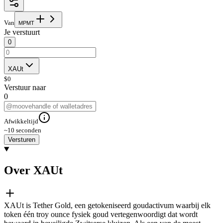
Van
M
P
M
T
Je verstuurt
0
XAUt
$
0
Verstuur naar
0
Afwikkeltijd
~10 seconden
Versturen
Over XAUt
XAUt is Tether Gold, een getokeniseerd goudactivum waarbij elk
token één troy ounce fysiek goud vertegenwoordigt dat wordt