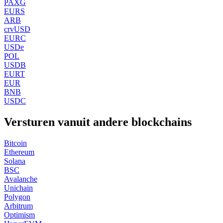
PAXG
EURS
ARB
crvUSD
EURC
USDe
POL
USDB
EURT
EUR
BNB
USDC
Versturen vanuit andere blockchains
Bitcoin
Ethereum
Solana
BSC
Avalanche
Unichain
Polygon
Arbitrum
Optimism