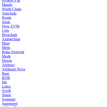
HyperEVM
Mantle
World Chain
Apechain
Ronin
Sonic
Flow EVM
Celo
Berachain
Animechain
Blast
Metis
Boba Network
Mode
Degen
Abstract
Arbitrum Nova
Base
BOB
Ink
Linea
Scroll
Shape
Soneium
Superseed