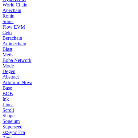
World Chain
Apechain
Ronin
Sonic
Flow EVM
Celo
Berachain
Animechain
Blast
Metis
Boba Network
Mode
Degen
Abstract
Arbitrum Nova
Base
BOB
Ink
Linea
Scroll
Shape
Soneium
Superseed
zkSync Era
Zora