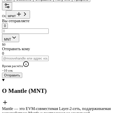
От
M
P
M
T
Вы отправляете
0
MNT
$
0
Отправить кому
0
Время расчёта
~10 сек
Отправить
О Mantle (MNT)
Mantle — это EVM-совместимая Layer-2-сеть, поддерживаемая