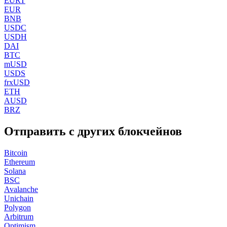
EURT
EUR
BNB
USDC
USDH
DAI
BTC
mUSD
USDS
frxUSD
ETH
AUSD
BRZ
Отправить с других блокчейнов
Bitcoin
Ethereum
Solana
BSC
Avalanche
Unichain
Polygon
Arbitrum
Optimism