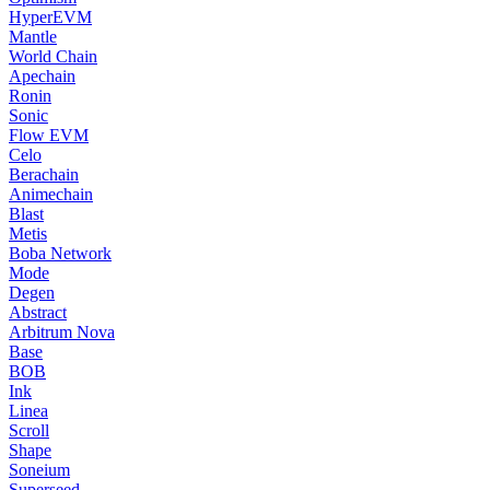
HyperEVM
Mantle
World Chain
Apechain
Ronin
Sonic
Flow EVM
Celo
Berachain
Animechain
Blast
Metis
Boba Network
Mode
Degen
Abstract
Arbitrum Nova
Base
BOB
Ink
Linea
Scroll
Shape
Soneium
Superseed