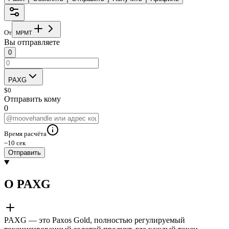
От
M
P
M
T
Вы отправляете
0
PAXG
$
0
Отправить кому
0
Время расчёта
~10 сек
Отправить
О PAXG
PAXG — это Paxos Gold, полностью регулируемый