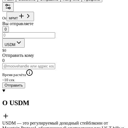
От
M
P
M
T
Вы отправляете
0
USDM
$
0
Отправить кому
0
Время расчёта
~10 сек
Отправить
О USDM
USDM — это регулируемый доходный стейблкоин от