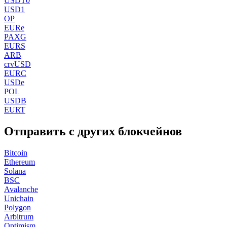
USDT0
USD1
OP
EURe
PAXG
EURS
ARB
crvUSD
EURC
USDe
POL
USDB
EURT
Отправить с других блокчейнов
Bitcoin
Ethereum
Solana
BSC
Avalanche
Unichain
Polygon
Arbitrum
Optimism