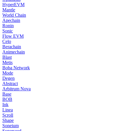
HyperEVM
Mantle
World Chain
Apechain
Ronin
Sonic
Flow EVM
Celo
Berachain
Animechain
Blast
Metis
Boba Network
Mode
Degen
Abstract
Arbitrum Nova
Base
BOB
Ink
Linea
Scroll
Shape
Soneium
Superseed