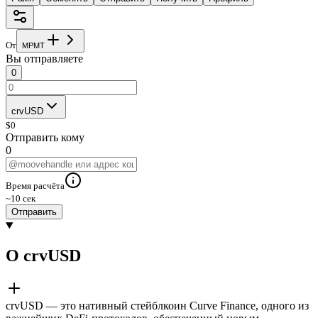
От
M
P
M
T
Вы отправляете
0
crvUSD
$
0
Отправить кому
0
Время расчёта
~10 сек
Отправить
О crvUSD
crvUSD — это нативный стейблкоин Curve Finance, одного из