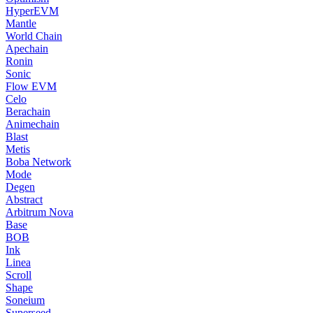
HyperEVM
Mantle
World Chain
Apechain
Ronin
Sonic
Flow EVM
Celo
Berachain
Animechain
Blast
Metis
Boba Network
Mode
Degen
Abstract
Arbitrum Nova
Base
BOB
Ink
Linea
Scroll
Shape
Soneium
Superseed