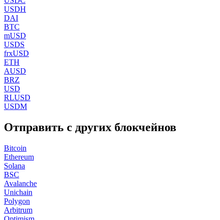
USDC
USDH
DAI
BTC
mUSD
USDS
frxUSD
ETH
AUSD
BRZ
USD
RLUSD
USDM
Отправить с других блокчейнов
Bitcoin
Ethereum
Solana
BSC
Avalanche
Unichain
Polygon
Arbitrum
Optimism