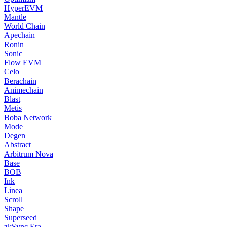
HyperEVM
Mantle
World Chain
Apechain
Ronin
Sonic
Flow EVM
Celo
Berachain
Animechain
Blast
Metis
Boba Network
Mode
Degen
Abstract
Arbitrum Nova
Base
BOB
Ink
Linea
Scroll
Shape
Superseed
zkSync Era