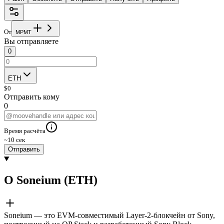
От
M
P
M
T
Вы отправляете
0
ETH
$
0
Отправить кому
0
Время расчёта
~10 сек
Отправить
О Soneium (ETH)
Soneium — это EVM-совместимый Layer-2-блокчейн от Sony,