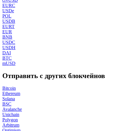
crvUSD
EURC
USDe
POL
USDB
EURT
EUR
BNB
USDC
USDH
DAI
BTC
mUSD
Отправить с других блокчейнов
Bitcoin
Ethereum
Solana
BSC
Avalanche
Unichain
Polygon
Arbitrum
Optimism