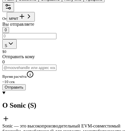
От
M
P
M
T
Вы отправляете
0
S
$
0
Отправить кому
0
Время расчёта
~10 сек
Отправить
О Sonic (S)
Sonic — это высокопроизводительный EVM-совместимый