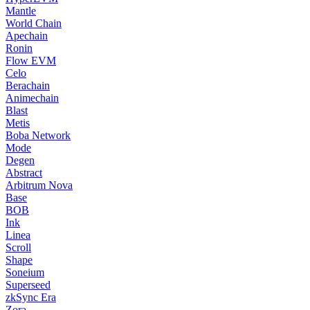
Mantle
World Chain
Apechain
Ronin
Flow EVM
Celo
Berachain
Animechain
Blast
Metis
Boba Network
Mode
Degen
Abstract
Arbitrum Nova
Base
BOB
Ink
Linea
Scroll
Shape
Soneium
Superseed
zkSync Era
Zora