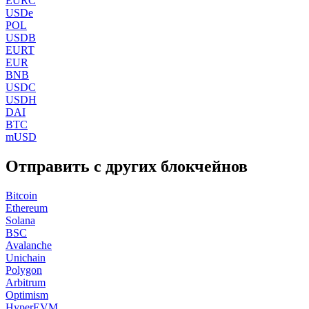
EURC
USDe
POL
USDB
EURT
EUR
BNB
USDC
USDH
DAI
BTC
mUSD
Отправить с других блокчейнов
Bitcoin
Ethereum
Solana
BSC
Avalanche
Unichain
Polygon
Arbitrum
Optimism
HyperEVM