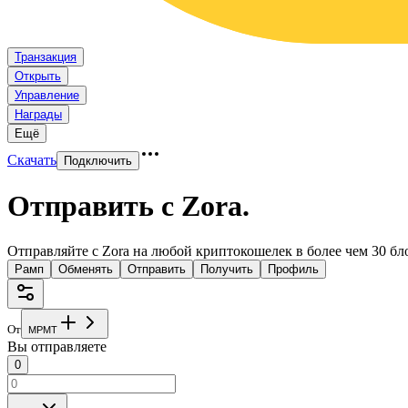
Транзакция
Открыть
Управление
Награды
Ещё
Скачать
Подключить
Отправить с Zora
.
Отправляйте с Zora на любой криптокошелек в более чем 30 бл
Рамп
Обменять
Отправить
Получить
Профиль
От
M
P
M
T
Вы отправляете
0