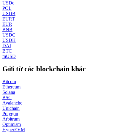
USDe
POL
USDB
EURT
EUR
BNB
USDC
USDH
DAI
BTC
mUSD
Gửi từ các blockchain khác
Bitcoin
Ethereum
Solana
BSC
Avalanche
Unichain
Polygon
Arbitrum
Optimism
HyperEVM