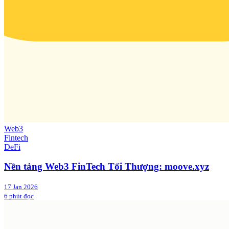
Web3
Fintech
DeFi
Nền tảng Web3 FinTech Tối Thượng: moove.xyz
17 Jan 2026
6 phút đọc