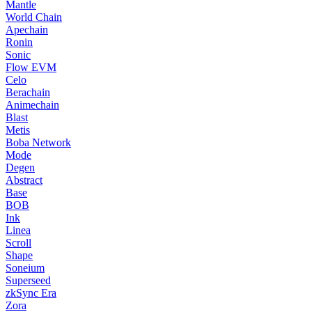
Mantle
World Chain
Apechain
Ronin
Sonic
Flow EVM
Celo
Berachain
Animechain
Blast
Metis
Boba Network
Mode
Degen
Abstract
Base
BOB
Ink
Linea
Scroll
Shape
Soneium
Superseed
zkSync Era
Zora