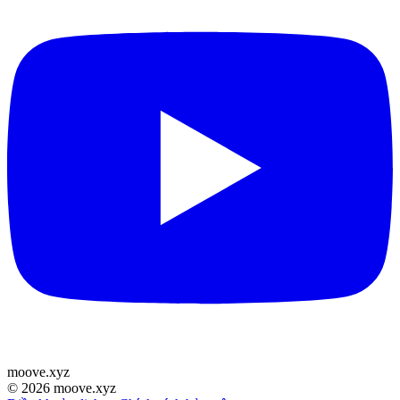
moove
.
xyz
©
2026
moove.xyz