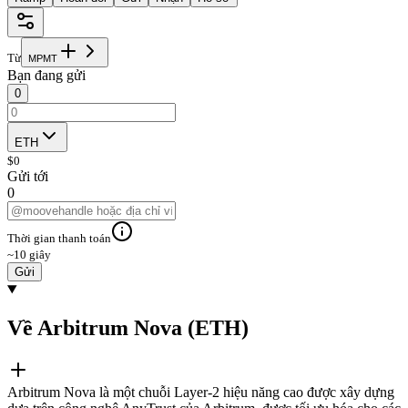
Từ
M
P
M
T
Bạn đang gửi
0
ETH
$
0
Gửi tới
0
Thời gian thanh toán
~10 giây
Gửi
Về Arbitrum Nova (ETH)
Arbitrum Nova là một chuỗi Layer-2 hiệu năng cao được xây dựng