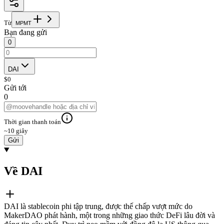
Từ
M
P
M
T
Bạn đang gửi
0
DAI
$
0
Gửi tới
0
Thời gian thanh toán
~10 giây
Gửi
Về DAI
DAI là stablecoin phi tập trung, được thế chấp vượt mức do
MakerDAO phát hành, một trong những giao thức DeFi lâu đời và