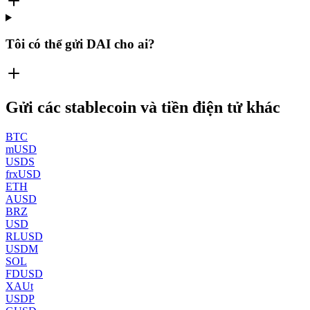
Tôi có thể gửi DAI cho ai?
Gửi các stablecoin và tiền điện tử khác
BTC
mUSD
USDS
frxUSD
ETH
AUSD
BRZ
USD
RLUSD
USDM
SOL
FDUSD
XAUt
USDP