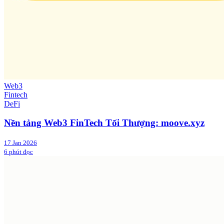
Web3
Fintech
DeFi
Nền tảng Web3 FinTech Tối Thượng: moove.xyz
17 Jan 2026
6 phút đọc