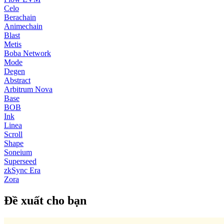
Celo
Berachain
Animechain
Blast
Metis
Boba Network
Mode
Degen
Abstract
Arbitrum Nova
Base
BOB
Ink
Linea
Scroll
Shape
Soneium
Superseed
zkSync Era
Zora
Đề xuất cho bạn