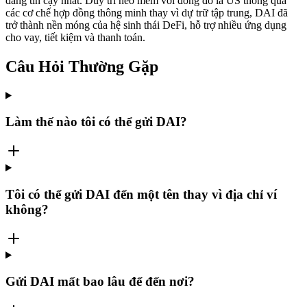
đáng tin cậy nhất. Duy trì neo mềm với đồng đô la US thông qua
các cơ chế hợp đồng thông minh thay vì dự trữ tập trung, DAI đã
trở thành nền móng của hệ sinh thái DeFi, hỗ trợ nhiều ứng dụng
cho vay, tiết kiệm và thanh toán.
Câu Hỏi Thường Gặp
Làm thế nào tôi có thể gửi DAI?
Tôi có thể gửi DAI đến một tên thay vì địa chỉ ví
không?
Gửi DAI mất bao lâu để đến nơi?