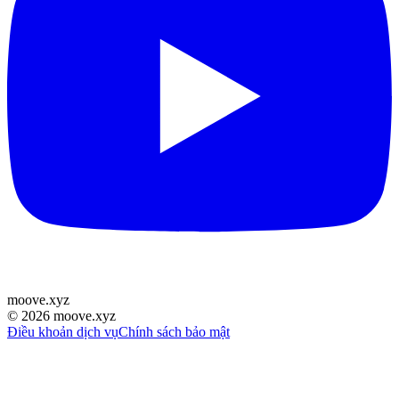
moove
.
xyz
©
2026
moove.xyz
Điều khoản dịch vụ
Chính sách bảo mật