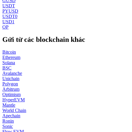
GUSD
USDT
PYUSD
USDT0
USD1
OP
Gửi từ các blockchain khác
Bitcoin
Ethereum
Solana
BSC
Avalanche
Unichain
Polygon
Arbitrum
Optimism
HyperEVM
Mantle
World Chain
Apechain
Ronin
Sonic
Flow EVM