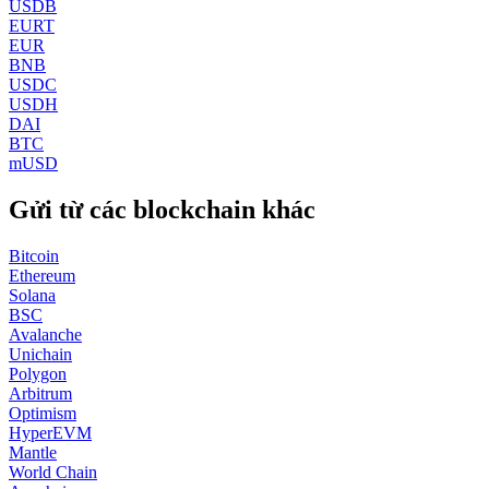
USDB
EURT
EUR
BNB
USDC
USDH
DAI
BTC
mUSD
Gửi từ các blockchain khác
Bitcoin
Ethereum
Solana
BSC
Avalanche
Unichain
Polygon
Arbitrum
Optimism
HyperEVM
Mantle
World Chain