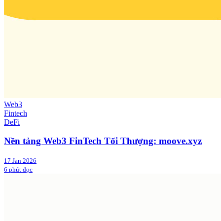
Web3
Fintech
DeFi
Nền tảng Web3 FinTech Tối Thượng: moove.xyz
17 Jan 2026
6 phút đọc