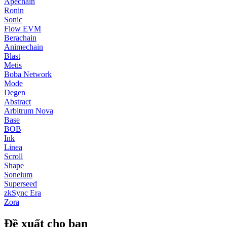
Apechain
Ronin
Sonic
Flow EVM
Berachain
Animechain
Blast
Metis
Boba Network
Mode
Degen
Abstract
Arbitrum Nova
Base
BOB
Ink
Linea
Scroll
Shape
Soneium
Superseed
zkSync Era
Zora
Đề xuất cho bạn