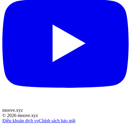
moove
.
xyz
©
2026
moove.xyz
Điều khoản dịch vụ
Chính sách bảo mật