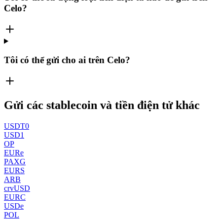
Celo?
Tôi có thể gửi cho ai trên Celo?
Gửi các stablecoin và tiền điện tử khác
USDT0
USD1
OP
EURe
PAXG
EURS
ARB
crvUSD
EURC
USDe
POL