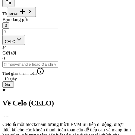
Từ
M
P
M
T
Bạn đang gửi
0
CELO
$
0
Gửi tới
0
Thời gian thanh toán
~10 giây
Gửi
Về Celo (CELO)
Celo là một blockchain tương thích EVM ưu tiên di động, được
thiết kế cho các khoản thanh toán toàn cầu dễ tiếp cận và mang tính