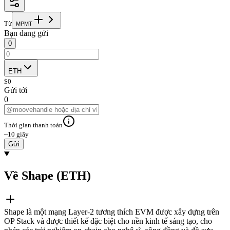
Từ
M
P
M
T
Bạn đang gửi
0
ETH
$
0
Gửi tới
0
Thời gian thanh toán
~10 giây
Gửi
Về Shape (ETH)
Shape là một mạng Layer-2 tương thích EVM được xây dựng trên
OP Stack và được thiết kế đặc biệt cho nền kinh tế sáng tạo, cho