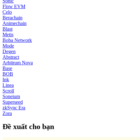
Sonic
Flow EVM
Celo
Berachain
Animechain
Blast
Metis
Boba Network
Mode
Degen
Abstract
Arbitrum Nova
Base
BOB
Ink
Linea
Scroll
Soneium
Superseed
zkSync Era
Zora
Đề xuất cho bạn