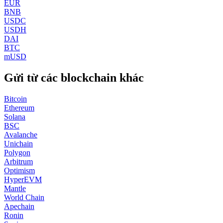
EUR
BNB
USDC
USDH
DAI
BTC
mUSD
Gửi từ các blockchain khác
Bitcoin
Ethereum
Solana
BSC
Avalanche
Unichain
Polygon
Arbitrum
Optimism
HyperEVM
Mantle
World Chain
Apechain
Ronin