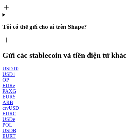
Tôi có thể gửi cho ai trên Shape?
Gửi các stablecoin và tiền điện tử khác
USDT0
USD1
OP
EURe
PAXG
EURS
ARB
crvUSD
EURC
USDe
POL
USDB
EURT