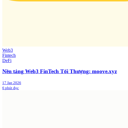
Web3
Fintech
DeFi
Nền tảng Web3 FinTech Tối Thượng: moove.xyz
17 Jan 2026
6 phút đọc