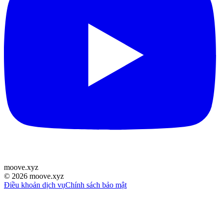
moove
.
xyz
©
2026
moove.xyz
Điều khoản dịch vụ
Chính sách bảo mật