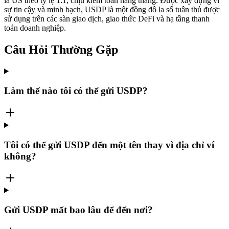
la US theo tỷ lệ 1:1, chịu kiểm toán hàng tháng. Được xây dựng vì
sự tin cậy và minh bạch, USDP là một đồng đô la số tuân thủ được
sử dụng trên các sàn giao dịch, giao thức DeFi và hạ tầng thanh
toán doanh nghiệp.
Câu Hỏi Thường Gặp
Làm thế nào tôi có thể gửi USDP?
Tôi có thể gửi USDP đến một tên thay vì địa chỉ ví
không?
Gửi USDP mất bao lâu để đến nơi?