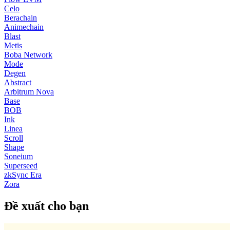
Celo
Berachain
Animechain
Blast
Metis
Boba Network
Mode
Degen
Abstract
Arbitrum Nova
Base
BOB
Ink
Linea
Scroll
Shape
Soneium
Superseed
zkSync Era
Zora
Đề xuất cho bạn