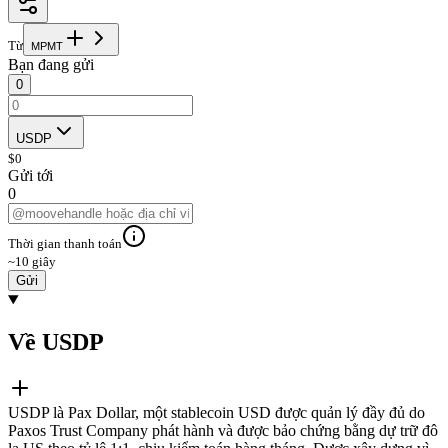
Từ
M
P
M
T
Bạn đang gửi
0
USDP
$
0
Gửi tới
0
Thời gian thanh toán
~10 giây
Gửi
Về USDP
USDP là Pax Dollar, một stablecoin USD được quản lý đầy đủ do
Paxos Trust Company phát hành và được bảo chứng bằng dự trữ đô