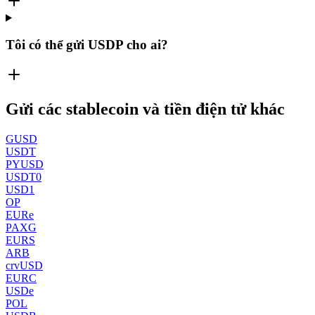
Tôi có thể gửi USDP cho ai?
Gửi các stablecoin và tiền điện tử khác
GUSD
USDT
PYUSD
USDT0
USD1
OP
EURe
PAXG
EURS
ARB
crvUSD
EURC
USDe
POL