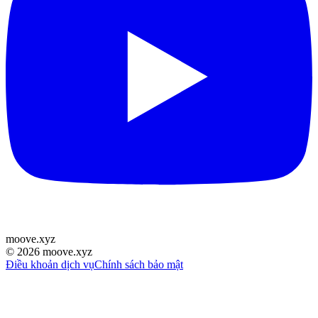
moove
.
xyz
©
2026
moove.xyz
Điều khoản dịch vụ
Chính sách bảo mật