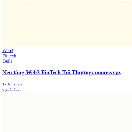
Web3
Fintech
DeFi
Nền tảng Web3 FinTech Tối Thượng: moove.xyz
17 Jan 2026
6 phút đọc