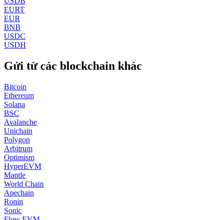
USDB
EURT
EUR
BNB
USDC
USDH
Gửi từ các blockchain khác
Bitcoin
Ethereum
Solana
BSC
Avalanche
Unichain
Polygon
Arbitrum
Optimism
HyperEVM
Mantle
World Chain
Apechain
Ronin
Sonic
Flow EVM