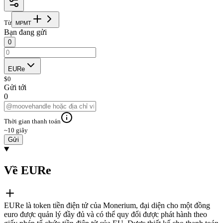
Từ
M
P
M
T
Bạn đang gửi
0
EURe
$
0
Gửi tới
0
Thời gian thanh toán
~10 giây
Gửi
Về EURe
EURe là token tiền điện tử của Monerium, đại diện cho một đồng
euro được quản lý đầy đủ và có thể quy đổi được phát hành theo