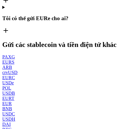
Tôi có thể gửi EURe cho ai?
Gửi các stablecoin và tiền điện tử khác
PAXG
EURS
ARB
crvUSD
EURC
USDe
POL
USDB
EURT
EUR
BNB
USDC
USDH
DAI