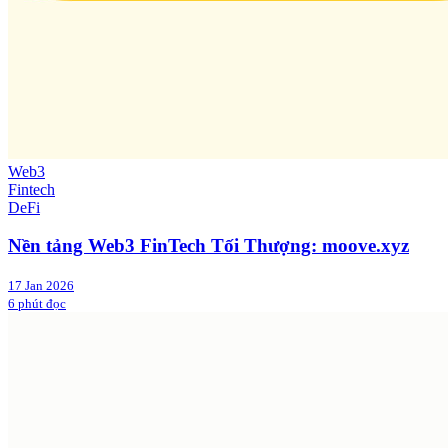
Web3
Fintech
DeFi
Nền tảng Web3 FinTech Tối Thượng: moove.xyz
17 Jan 2026
6 phút đọc