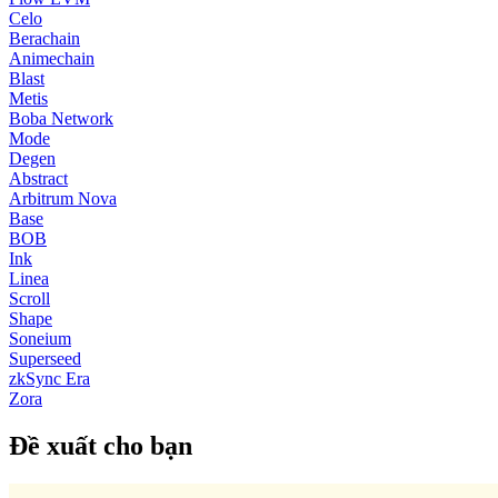
Celo
Berachain
Animechain
Blast
Metis
Boba Network
Mode
Degen
Abstract
Arbitrum Nova
Base
BOB
Ink
Linea
Scroll
Shape
Soneium
Superseed
zkSync Era
Zora
Đề xuất cho bạn