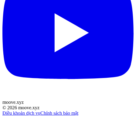
moove
.
xyz
©
2026
moove.xyz
Điều khoản dịch vụ
Chính sách bảo mật