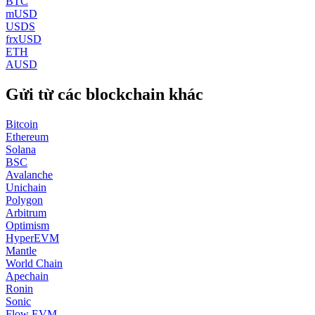
BTC
mUSD
USDS
frxUSD
ETH
AUSD
Gửi từ các blockchain khác
Bitcoin
Ethereum
Solana
BSC
Avalanche
Unichain
Polygon
Arbitrum
Optimism
HyperEVM
Mantle
World Chain
Apechain
Ronin
Sonic
Flow EVM