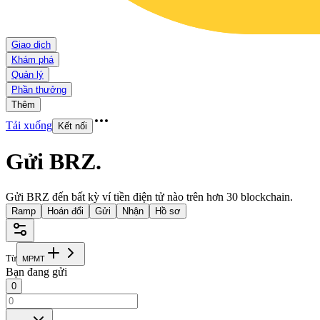
Giao dịch
Khám phá
Quản lý
Phần thưởng
Thêm
Tải xuống
Kết nối
Gửi BRZ
.
Gửi BRZ đến bất kỳ ví tiền điện tử nào trên hơn 30 blockchain.
Ramp
Hoán đổi
Gửi
Nhận
Hồ sơ
Từ
M
P
M
T
Bạn đang gửi
0