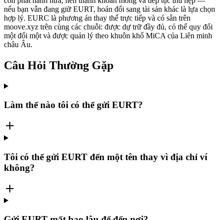
còn phát hành nữa, nên thanh khoản mỏng và tiếp tục thu hẹp —
nếu bạn vẫn đang giữ EURT, hoán đổi sang tài sản khác là lựa chọn
hợp lý. EURC là phương án thay thế trực tiếp và có sẵn trên
moove.xyz trên cùng các chuỗi: được dự trữ đầy đủ, có thể quy đổi
một đổi một và được quản lý theo khuôn khổ MiCA của Liên minh
châu Âu.
Câu Hỏi Thường Gặp
Làm thế nào tôi có thể gửi EURT?
Tôi có thể gửi EURT đến một tên thay vì địa chỉ ví
không?
Gửi EURT mất bao lâu để đến nơi?