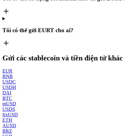
Tôi có thể gửi EURT cho ai?
Gửi các stablecoin và tiền điện tử khác
EUR
BNB
USDC
USDH
DAI
BTC
mUSD
USDS
frxUSD
ETH
AUSD
BRZ