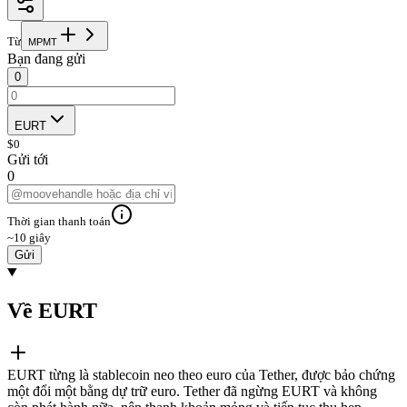
Từ
M
P
M
T
Bạn đang gửi
0
EURT
$
0
Gửi tới
0
Thời gian thanh toán
~10 giây
Gửi
Về EURT
EURT từng là stablecoin neo theo euro của Tether, được bảo chứng
một đổi một bằng dự trữ euro. Tether đã ngừng EURT và không