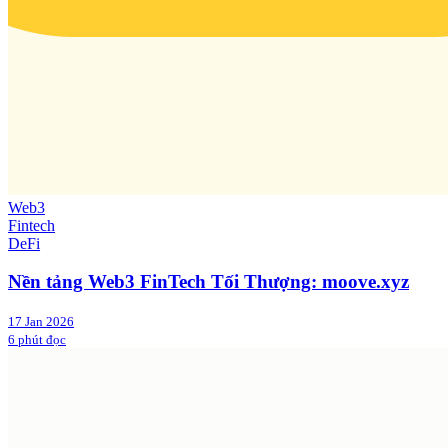
Web3
Fintech
DeFi
Nền tảng Web3 FinTech Tối Thượng: moove.xyz
17 Jan 2026
6 phút đọc