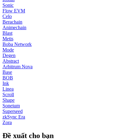
Sonic
Flow EVM
Celo
Berachain
Animechain
Blast
Metis
Boba Network
Mode
Degen
Abstract
Arbitrum Nova
Base
BOB
Ink
Linea
Scroll
Shape
Soneium
Superseed
zkSync Era
Zora
Đề xuất cho bạn