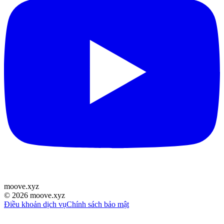
moove
.
xyz
©
2026
moove.xyz
Điều khoản dịch vụ
Chính sách bảo mật