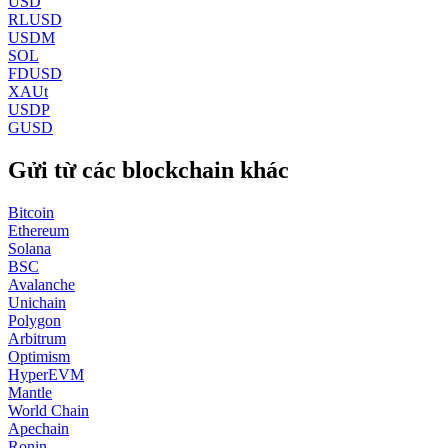
USD
RLUSD
USDM
SOL
FDUSD
XAUt
USDP
GUSD
Gửi từ các blockchain khác
Bitcoin
Ethereum
Solana
BSC
Avalanche
Unichain
Polygon
Arbitrum
Optimism
HyperEVM
Mantle
World Chain
Apechain
Ronin