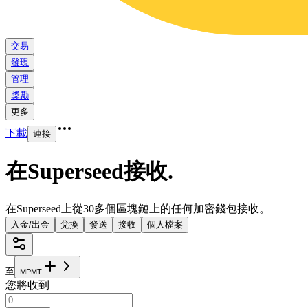
交易
發現
管理
獎勵
更多
下載
連接
在Superseed接收
.
在Superseed上從30多個區塊鏈上的任何加密錢包接收。
入金/出金
兌換
發送
接收
個人檔案
至
M
P
M
T
您將收到