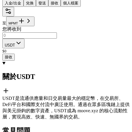
入金/出金
兌換
發送
接收
個人檔案
至
M
P
M
T
您將收到
USDT
$
0
接收
關於USDT
USDT是流通供應量和日交易量最大的穩定幣，在交易所、
DeFi平台和國際支付流中廣泛使用。通過在眾多區塊鏈上提供
與美元掛鉤的數字資產，USDT成為 moove.xyz 的核心流動性
層，實現高效、快速、無國界的交易。
常見問題