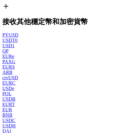
接收其他穩定幣和加密貨幣
PYUSD
USDT0
USD1
OP
EURe
PAXG
EURS
ARB
crvUSD
EURC
USDe
POL
USDB
EURT
EUR
BNB
USDC
USDH
DAI