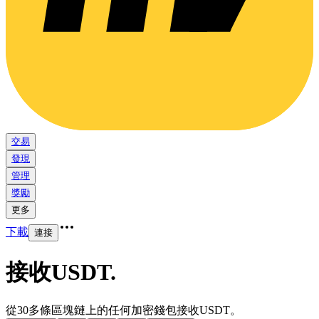
交易
發現
管理
獎勵
更多
下載
連接
接收USDT
.
從30多條區塊鏈上的任何加密錢包接收USDT。