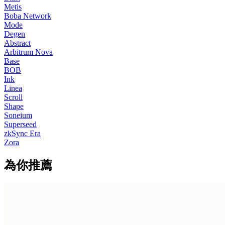
Metis
Boba Network
Mode
Degen
Abstract
Arbitrum Nova
Base
BOB
Ink
Linea
Scroll
Shape
Soneium
Superseed
zkSync Era
Zora
為你推薦