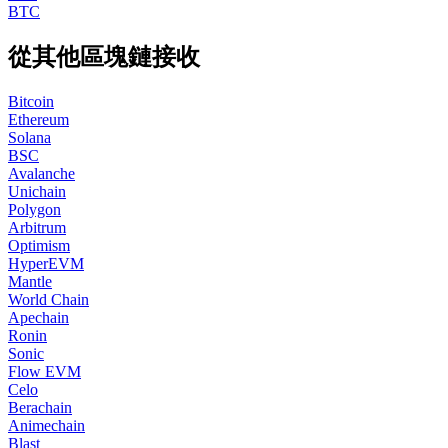
BTC
從其他區塊鏈接收
Bitcoin
Ethereum
Solana
BSC
Avalanche
Unichain
Polygon
Arbitrum
Optimism
HyperEVM
Mantle
World Chain
Apechain
Ronin
Sonic
Flow EVM
Celo
Berachain
Animechain
Blast