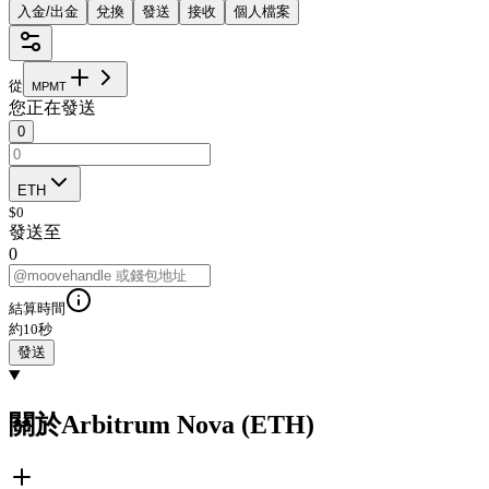
入金/出金
兌換
發送
接收
個人檔案
從
M
P
M
T
您正在發送
0
ETH
$
0
發送至
0
結算時間
約10秒
發送
關於Arbitrum Nova (ETH)