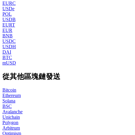
EURC
USDe
POL
USDB
EURT
EUR
BNB
USDC
USDH
DAI
BTC
mUSD
從其他區塊鏈發送
Bitcoin
Ethereum
Solana
BSC
Avalanche
Unichain
Polygon
Arbitrum
Optimism