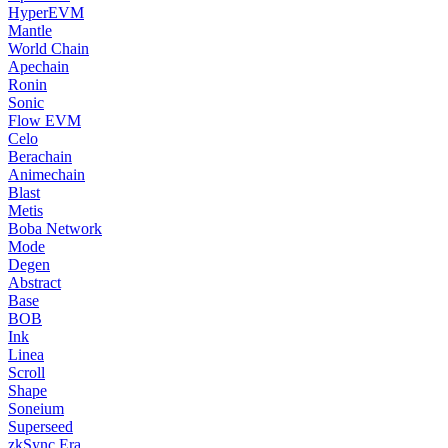
HyperEVM
Mantle
World Chain
Apechain
Ronin
Sonic
Flow EVM
Celo
Berachain
Animechain
Blast
Metis
Boba Network
Mode
Degen
Abstract
Base
BOB
Ink
Linea
Scroll
Shape
Soneium
Superseed
zkSync Era